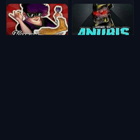
Karen Maneater
Hand Of Anubis
Nolimit City
Hacksaw