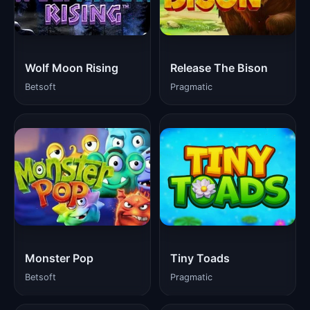
Wolf Moon Rising
Release The Bison
Betsoft
Pragmatic
Monster Pop
Tiny Toads
Betsoft
Pragmatic